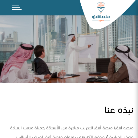
نبذه عنا
منصه افق: منصة أفق للتدريب مبادرة من الأستاذة جميلة متعب العيادة
وصف المبادرة / موقع الكتروني بعنوان منصة أفق لعرض الأساليب