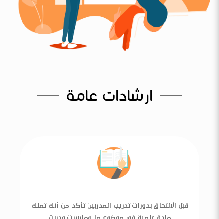
ارشادات عامة
قبل الالتحاق بدورات تدريب المدربين تأكد من أنك تملك
مادة علمية في موضوع ما ومارست ودربت