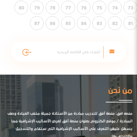
80
79
78
77
76
75
74
73
87
86
85
84
83
82
81
من نحن
منصه افق: منصة أفق للتدريب مبادرة من الأستاذة جميلة متعب العيادة وصف
المبادرة / موقع الكتروني بعنوان منصة أفق لعرض الأساليب الإشرافية مما
يسهل عليهن التعرف على الأساليب الإشرافية التي ستقام والتسجيل
والالتحاق بها .