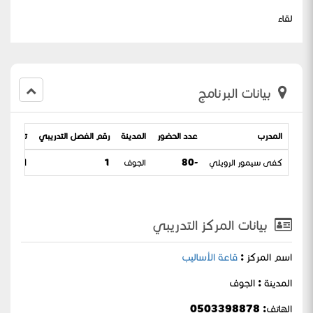
لقاء
بيانات البرنامج
المدرب
عدد الحضور
المدينة
رقم الفصل التدريبي
تاريخ الب
كفى سيمور الرويلي
-80
الجوف
1
/ 26-02-1443
بيانات المركز التدريبي
اسم المركز :
قاعة الأساليب
المدينة : الجوف
الهاتف: 0503398878