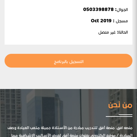
الجوال:
0503398878
مسجل : Oct 2019
الحالة:
غير متصل
التسجيل بالبرنامج
من نحن
منصه افق: منصة أفق للتدريب مبادرة من الأستاذة جميلة متعب العيادة وصف
المبادرة / موقع الكتروني بعنوان منصة أفق لعرض الأساليب الإشرافية مما