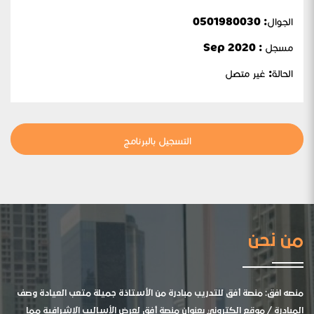
الجوال:
0501980030
مسجل : Sep 2020
الحالة:
غير متصل
التسجيل بالبرنامج
من نحن
منصه افق: منصة أفق للتدريب مبادرة من الأستاذة جميلة متعب العيادة وصف
المبادرة / موقع الكتروني بعنوان منصة أفق لعرض الأساليب الإشرافية مما