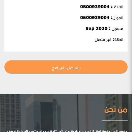
الهاتف: 0500939004
الجوال:
0500939004
مسجل : Sep 2020
الحالة:
غير متصل
التسجيل بالبرنامج
من نحن
منصه افق: منصة أفق للتدريب مبادرة من الأستاذة جميلة متعب العيادة وصف