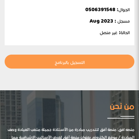
الجوال:
0506391548
مسجل : Aug 2023
الحالة:
غير متصل
التسجيل بالبرنامج
من نحن
منصه افق: منصة أفق للتدريب مبادرة من الأستاذة جميلة متعب العيادة وصف
المبادرة / موقع الكتروني بعنوان منصة أفق لعرض الأساليب الإشرافية مما