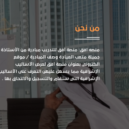
من نحن
منصه افق: منصة أفق للتدريب مبادرة من الأستاذة
جميلة متعب العيادة وصف المبادرة / موقع
الكتروني بعنوان منصة أفق لعرض الأساليب
الإشرافية مما يسهل عليهن التعرف على الأساليب
الإشرافية التي ستقام والتسجيل والالتحاق بها .