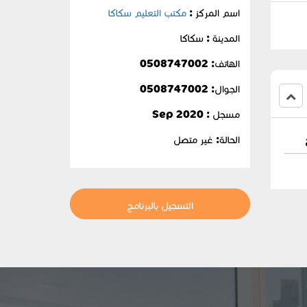
اسم المركز :
مكتب التعليم سكاكا
المدينة : سكاكا
الهاتف: 0508747002
الجوال:
0508747002
مسجل : Sep 2020
الحالة:
غير متصل
التسجيل بالبرنامج