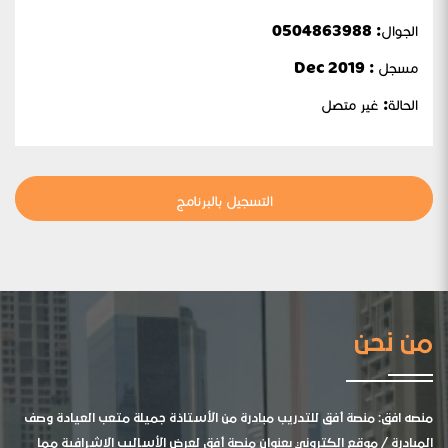
الجوال:
0504863988
مسجل : Dec 2019
الحالة:
غير متصل
التسجيل بالبرنامج
من نحن
منصه افق: منصة أفق للتدريب مبادرة من الأستاذة جميلة متعب العيادة وصف
المبادرة / موقع الكتروني بعنوان منصة أفق لعرض الأساليب الإشرافية مما