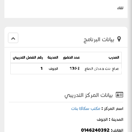
لقاء
بيانات البرنامج
المدرب
عدد الحضور
المدينة
رقم الفصل التدريبي
تاريخ 
المدارس للعام ١٤٤٤هـ
صباح بنت حمدان المناع
1363
الجوف
1
-02-1444
بيانات المركز التدريبي
اسم المركز :
مكتب سكاكا بنات
المدينة : الجوف
الهاتف: 0146240392