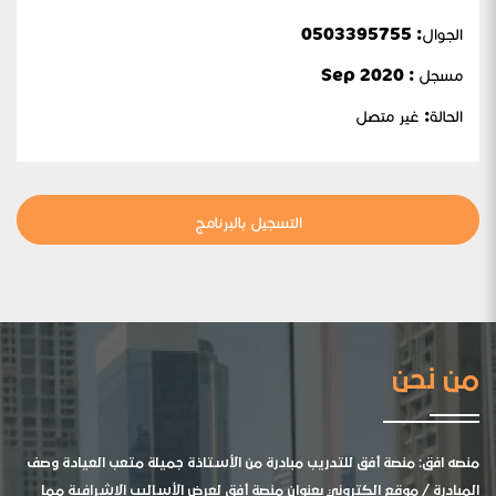
الجوال:
0503395755
مسجل : Sep 2020
الحالة:
غير متصل
التسجيل بالبرنامج
من نحن
منصه افق: منصة أفق للتدريب مبادرة من الأستاذة جميلة متعب العيادة وصف
المبادرة / موقع الكتروني بعنوان منصة أفق لعرض الأساليب الإشرافية مما