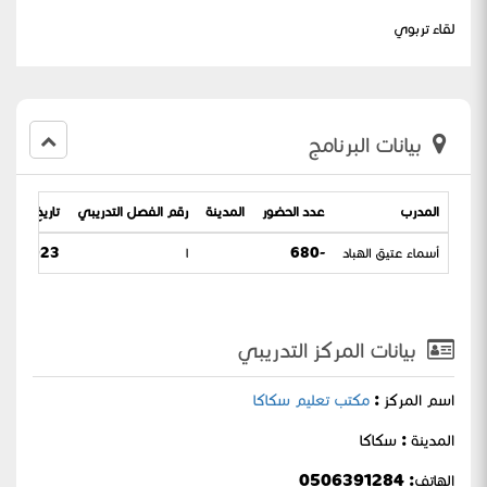
لقاء تربوي
بيانات البرنامج
المدرب
عدد الحضور
المدينة
رقم الفصل التدريبي
تاريخ البرنام
أسماء عتيق الهباد
-680
١
023 / 13-03-1445
بيانات المركز التدريبي
اسم المركز :
مكتب تعليم سكاكا
المدينة : سكاكا
الهاتف: 0506391284