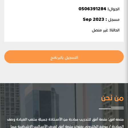
الجوال:
0506391284
مسجل : Sep 2023
الحالة:
غير متصل
التسجيل بالبرنامج
من نحن
منصه افق: منصة أفق للتدريب مبادرة من الأستاذة جميلة متعب العيادة وصف
المبادرة / موقع الكتروني بعنوان منصة أفق لعرض الأساليب الإشرافية مما