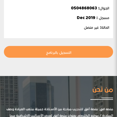
الجوال:
0504868063
مسجل : Dec 2019
الحالة:
غير متصل
التسجيل بالبرنامج
من نحن
منصه افق: منصة أفق للتدريب مبادرة من الأستاذة جميلة متعب العيادة وصف
المبادرة / موقع الكتروني بعنوان منصة أفق لعرض الأساليب الإشرافية مما