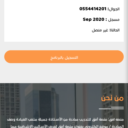
الجوال:
0554414201
مسجل : Sep 2020
الحالة:
غير متصل
التسجيل بالبرنامج
من نحن
منصه افق: منصة أفق للتدريب مبادرة من الأستاذة جميلة متعب العيادة وصف
المبادرة / موقع الكتروني بعنوان منصة أفق لعرض الأساليب الإشرافية مما