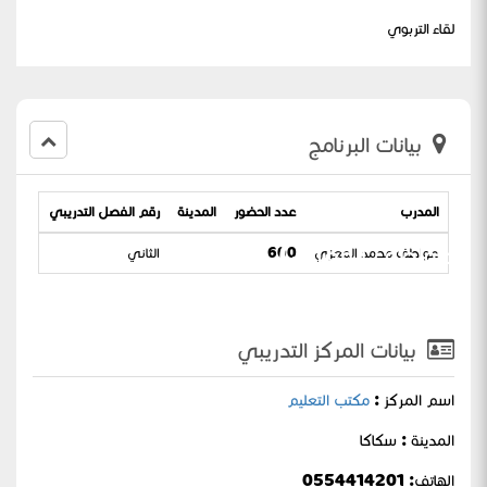
لقاء التربوي
بيانات البرنامج
المدرب
عدد الحضور
المدينة
رقم الفصل التدريبي
تاريخ ا
( عواطف المعزي)
عواطف محمد المعزي
600
الثاني
1-05-1443
بيانات المركز التدريبي
اسم المركز :
مكتب التعليم
المدينة : سكاكا
الهاتف: 0554414201