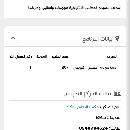
اهداف النموذج المجالات الاشرافية موجهات واساليب وطرقها
بيانات البرنامج
المدرب
عدد الحضور
المدينة
رقم الفصل التدريبي
تمكين المدرسة
أمينة موسى محسن الضويحي
-20
1
بيانات المركز التدريبي
اسم المركز :
مكتب التعليم سكاكا
المدينة : سكاكا
الهاتف: 0548784624