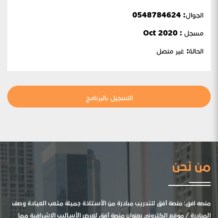
الجوال:
0548784624
مسجل : Oct 2020
الحالة:
غير متصل
التسجيل بالبرنامج
من نحن
منصه افق: منصة أفق للتدريب مبادرة من الأستاذة جميلة متعب العيادة وصف
المبادرة / موقع الكتروني بعنوان منصة أفق لعرض الأساليب الإشرافية مما