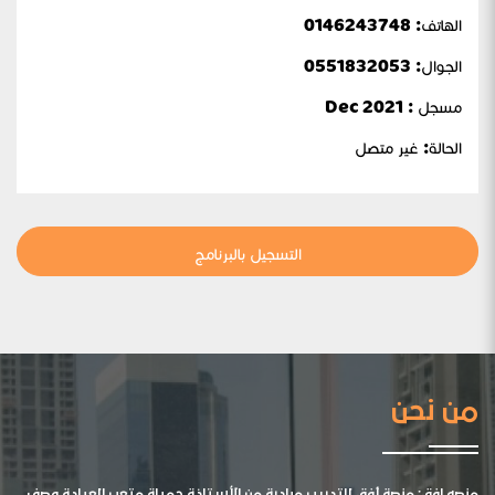
الهاتف: 0146243748
الجوال:
0551832053
مسجل : Dec 2021
الحالة:
غير متصل
التسجيل بالبرنامج
من نحن
منصه افق: منصة أفق للتدريب مبادرة من الأستاذة جميلة متعب العيادة وصف