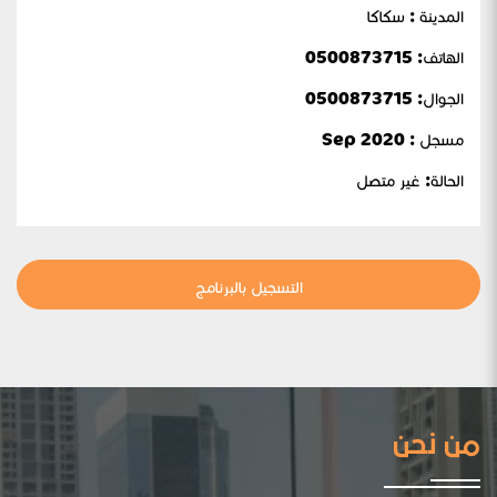
المدينة : سكاكا
الهاتف: 0500873715
الجوال:
0500873715
مسجل : Sep 2020
الحالة:
غير متصل
التسجيل بالبرنامج
من نحن