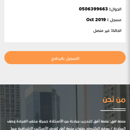
الجوال:
0506399663
مسجل : Oct 2019
الحالة:
غير متصل
التسجيل بالبرنامج
من نحن
منصه افق: منصة أفق للتدريب مبادرة من الأستاذة جميلة متعب العيادة وصف
المبادرة / موقع الكتروني بعنوان منصة أفق لعرض الأساليب الإشرافية مما