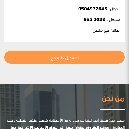
الجوال:
0504972645
مسجل : Sep 2023
الحالة:
غير متصل
التسجيل بالبرنامج
من نحن
منصه افق: منصة أفق للتدريب مبادرة من الأستاذة جميلة متعب العيادة وصف
المبادرة / موقع الكتروني بعنوان منصة أفق لعرض الأساليب الإشرافية مما