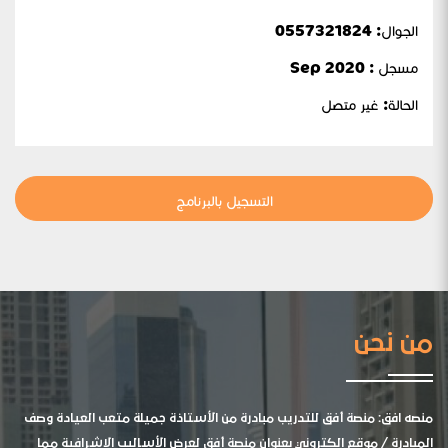
الجوال:
0557321824
مسجل : Sep 2020
الحالة:
غير متصل
التسجيل بالبرنامج
من نحن
منصه افق: منصة أفق للتدريب مبادرة من الأستاذة جميلة متعب العيادة وصف
المبادرة / موقع الكتروني بعنوان منصة أفق لعرض الأساليب الإشرافية مما