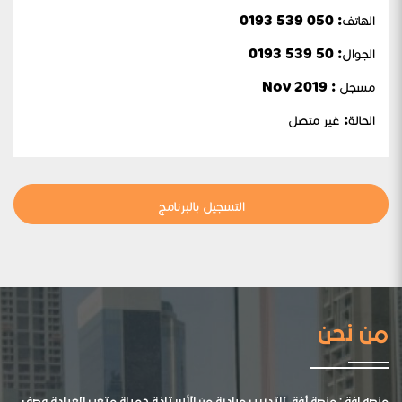
الهاتف: 050 539 0193
الجوال:
50 539 0193
مسجل : Nov 2019
الحالة:
غير متصل
التسجيل بالبرنامج
من نحن
منصه افق: منصة أفق للتدريب مبادرة من الأستاذة جميلة متعب العيادة وصف