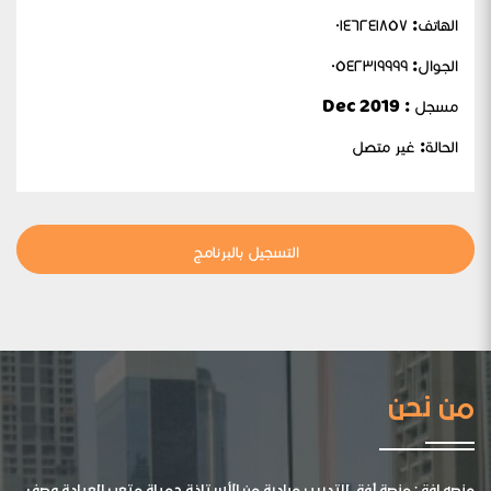
الهاتف: ٠١٤٦٢٤١٨٥٧
الجوال:
٠٥٤٢٣١٩٩٩٩
مسجل : Dec 2019
الحالة:
غير متصل
التسجيل بالبرنامج
من نحن
منصه افق: منصة أفق للتدريب مبادرة من الأستاذة جميلة متعب العيادة وصف