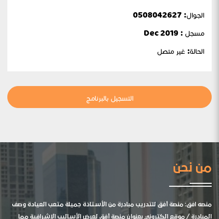
الجوال:
0508042627
مسجل : Dec 2019
الحالة:
غير متصل
التسجيل بالبرنامج
من نحن
منصه افق: منصة أفق للتدريب مبادرة من الأستاذة جميلة متعب العيادة وصف
المبادرة / موقع الكتروني بعنوان منصة أفق لعرض الأساليب الإشرافية مما