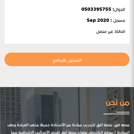
الجوال:
0503395755
مسجل : Sep 2020
الحالة:
غير متصل
التسجيل بالبرنامج
من نحن
منصه افق: منصة أفق للتدريب مبادرة من الأستاذة جميلة متعب العيادة وصف
المبادرة / موقع الكتروني بعنوان منصة أفق لعرض الأساليب الإشرافية مما