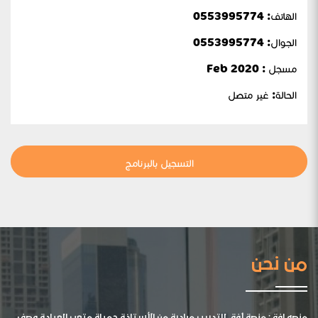
الهاتف: 0553995774
الجوال:
0553995774
مسجل : Feb 2020
الحالة:
غير متصل
التسجيل بالبرنامج
من نحن
منصه افق: منصة أفق للتدريب مبادرة من الأستاذة جميلة متعب العيادة وصف