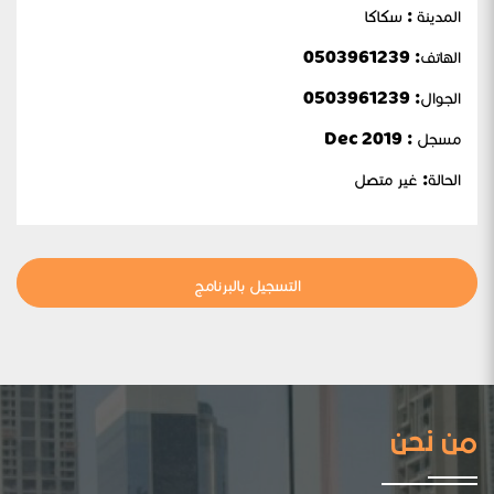
المدينة : سكاكا
الهاتف: 0503961239
الجوال:
0503961239
مسجل : Dec 2019
الحالة:
غير متصل
التسجيل بالبرنامج
من نحن