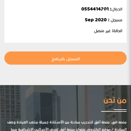
الجوال:
0554414201
والثانوية)
مسجل : Sep 2020
الحالة:
غير متصل
التسجيل بالبرنامج
من نحن
منصه افق: منصة أفق للتدريب مبادرة من الأستاذة جميلة متعب العيادة وصف
المبادرة / موقع الكتروني بعنوان منصة أفق لعرض الأساليب الإشرافية مما