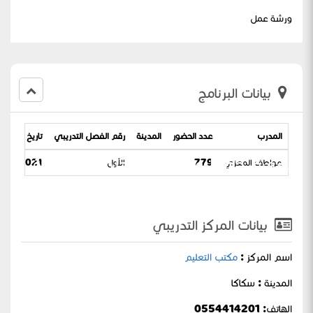
ورشة عمل
بيانات البرنامج
المدرب
عدد الحضور
المدينة
رقم الفصل التدريبي
تاريخ البرنامج
وتصميم خطط علاجية للمرحلة المتوسطة
عواطف المعزي
779
الأول
-2021 / 21-03-1443
بيانات المركز التدريبي
اسم المركز :
مكتب التعليم
المدينة : سكاكا
الهاتف: 0554414201