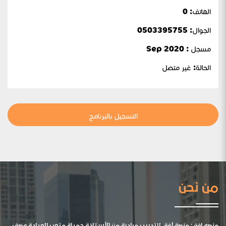
الهاتف: 0
الجوال:
0503395755
مسجل : Sep 2020
الحالة:
غير متصل
التسجيل بالبرنامج
من نحن
منصه افق: منصة أفق للتدريب مبادرة من الأستاذة جميلة متعب العيادة وصف