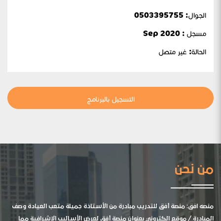
الجوال:
0503395755
مسجل : Sep 2020
الحالة:
غير متصل
التسجيل بالبرنامج
من نحن
منصه افق: منصة أفق للتدريب مبادرة من الأستاذة جميلة متعب العيادة وصف
المبادرة / موقع الكتروني بعنوان منصة أفق لعرض الأساليب الإشرافية مما