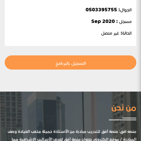
الجوال:
0503395755
مسجل : Sep 2020
الحالة:
غير متصل
التسجيل بالبرنامج
من نحن
منصه افق: منصة أفق للتدريب مبادرة من الأستاذة جميلة متعب العيادة وصف
المبادرة / موقع الكتروني بعنوان منصة أفق لعرض الأساليب الإشرافية مما