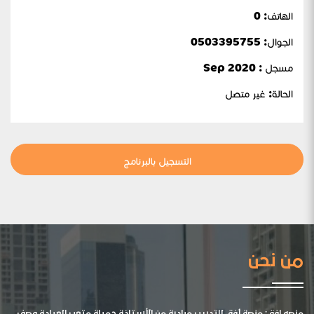
الهاتف: 0
الجوال:
0503395755
مسجل : Sep 2020
الحالة:
غير متصل
التسجيل بالبرنامج
من نحن
منصه افق: منصة أفق للتدريب مبادرة من الأستاذة جميلة متعب العيادة وصف