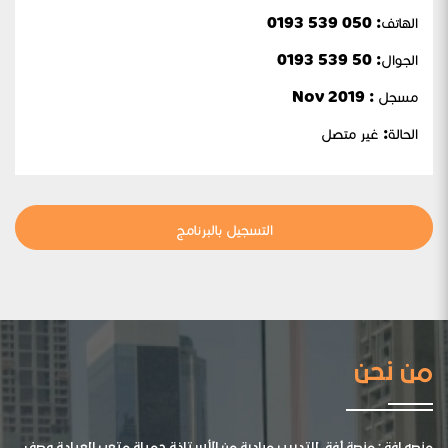
الهاتف: 050 539 0193
الجوال:
50 539 0193
مسجل : Nov 2019
الحالة:
غير متصل
التسجيل بالبرنامج
من نحن
منصه افق: منصة أفق للتدريب مبادرة من الأستاذة جميلة متعب العيادة وصف