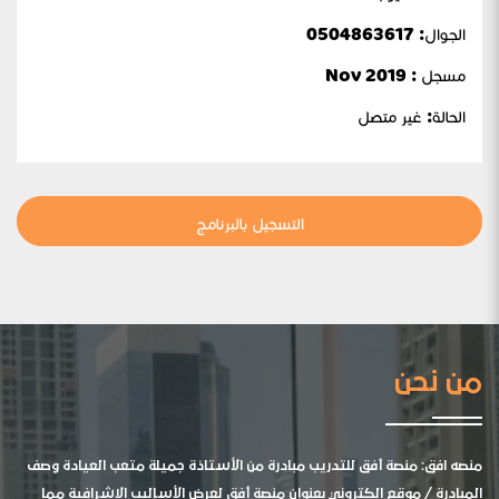
الجوال:
0504863617
مسجل : Nov 2019
الحالة:
غير متصل
التسجيل بالبرنامج
من نحن
منصه افق: منصة أفق للتدريب مبادرة من الأستاذة جميلة متعب العيادة وصف
المبادرة / موقع الكتروني بعنوان منصة أفق لعرض الأساليب الإشرافية مما