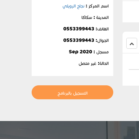
اسم المركز :
نجاح الرويلي
المدينة : سكاكا
الهاتف: 0553399443
الجوال:
0553399443
مسجل : Sep 2020
الحالة:
غير متصل
التسجيل بالبرنامج