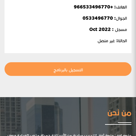
الهاتف: +966533496770
الجوال:
0533496770
مسجل : Oct 2022
الحالة:
غير متصل
التسجيل بالبرنامج
من نحن
منصه افق: منصة أفق للتدريب مبادرة من الأستاذة جميلة متعب العيادة وصف