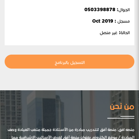
الجوال:
0503398878
مسجل : Oct 2019
الحالة:
غير متصل
التسجيل بالبرنامج
من نحن
منصه افق: منصة أفق للتدريب مبادرة من الأستاذة جميلة متعب العيادة وصف
المبادرة / موقع الكتروني بعنوان منصة أفق لعرض الأساليب الإشرافية مما