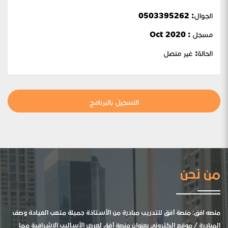
الجوال:
0503395262
مسجل : Oct 2020
الحالة:
غير متصل
التسجيل بالبرنامج
من نحن
منصه افق: منصة أفق للتدريب مبادرة من الأستاذة جميلة متعب العيادة وصف
المبادرة / موقع الكتروني بعنوان منصة أفق لعرض الأساليب الإشرافية مما