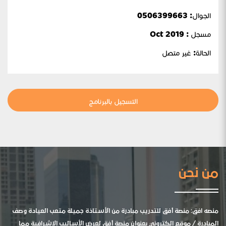
الجوال:
0506399663
مسجل : Oct 2019
الحالة:
غير متصل
التسجيل بالبرنامج
من نحن
منصه افق: منصة أفق للتدريب مبادرة من الأستاذة جميلة متعب العيادة وصف
المبادرة / موقع الكتروني بعنوان منصة أفق لعرض الأساليب الإشرافية مما