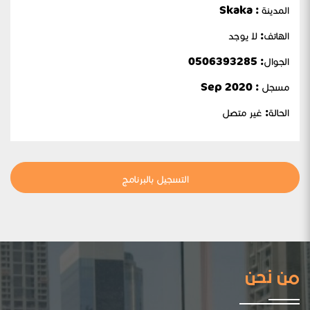
المدينة : Skaka
الهاتف: لا يوجد
الجوال:
0506393285
مسجل : Sep 2020
الحالة:
غير متصل
التسجيل بالبرنامج
من نحن