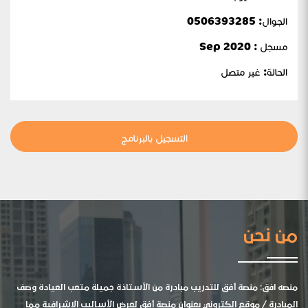
الجوال:
0506393285
السهيان
مسجل : Sep 2020
الحالة:
غير متصل
التسجيل بالبرنامج
من نحن
منصه افق: منصة أفق للتدريب مبادرة من الأستاذة جميلة متعب العيادة وصف
المبادرة / موقع الكتروني بعنوان منصة أفق لعرض الأساليب الإشرافية مما