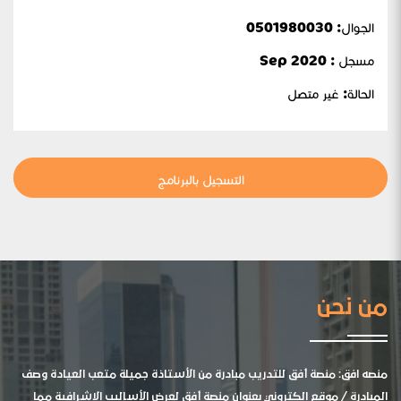
الجوال:
0501980030
مسجل : Sep 2020
الحالة:
غير متصل
التسجيل بالبرنامج
من نحن
منصه افق: منصة أفق للتدريب مبادرة من الأستاذة جميلة متعب العيادة وصف
المبادرة / موقع الكتروني بعنوان منصة أفق لعرض الأساليب الإشرافية مما