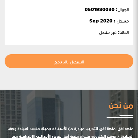
الجوال:
0501980030
مسجل : Sep 2020
الحالة:
غير متصل
التسجيل بالبرنامج
من نحن
منصه افق: منصة أفق للتدريب مبادرة من الأستاذة جميلة متعب العيادة وصف
المبادرة / موقع الكتروني بعنوان منصة أفق لعرض الأساليب الإشرافية مما