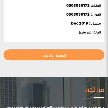
الهاتف: 0503036172
الجوال:
0503036172
مسجل : Dec 2019
الحالة:
غير متصل
التسجيل بالبرنامج
من نحن
منصه افق: منصة أفق للتدريب مبادرة من الأستاذة جميلة متعب العيادة وصف