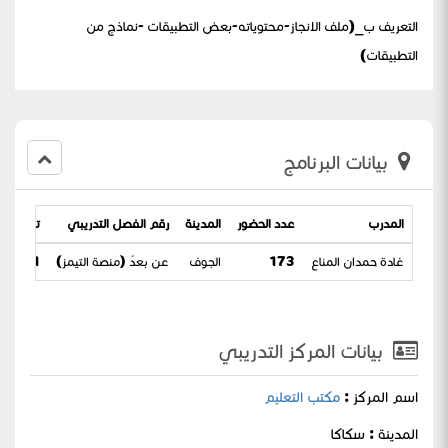
التعريف ب_(ملف الانجاز-محتوياته-بعض التطبيقات -نماذج من
التطبيقات)
بيانات البرنامج
المدرب
عدد الحضور
المدينة
رقم الفصل التدريبي
تاريخ الب
غادة حمدان المناع
173
الجوف
عن بعدُ (منصة التيمز)
/ 01-03-1443
بيانات المركز التدريبي
اسم المركز :
مكتب التعليم
المدينة : سكاكا