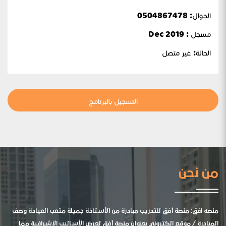
الجوال:
0504867478
مسجل : Dec 2019
الحالة:
غير متصل
التسجيل بالبرنامج
من نحن
منصه افق: منصة أفق للتدريب مبادرة من الأستاذة جميلة متعب العيادة وصف
المبادرة / موقع الكتروني بعنوان منصة أفق لعرض الأساليب الإشرافية مما