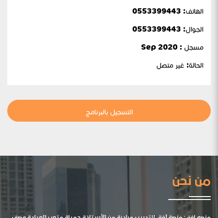
الهاتف: 0553399443
الجوال:
0553399443
مسجل : Sep 2020
الحالة:
غير متصل
التسجيل بالبرنامج
من نحن
منصه افق: منصة أفق للتدريب مبادرة من الأستاذة جميلة متعب العيادة وصف