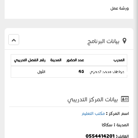
ورشة عمل
بيانات البرنامج
المدرب
عدد الحضور
المدينة
رقم الفصل التدريبي
تاريخ ا
استمارة المواصفات
عواطف محمد المعزي
66
الأول
1-02-1445
بيانات المركز التدريبي
اسم المركز :
مكتب التعليم
المدينة : سكاكا
الهاتف: 0554414201