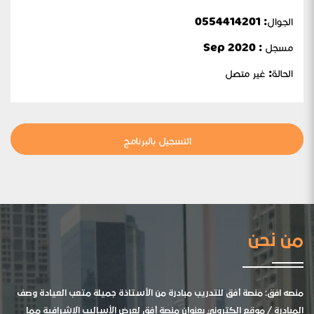
الجوال:
0554414201
مسجل : Sep 2020
الحالة:
غير متصل
التسجيل بالبرنامج
من نحن
منصه افق: منصة أفق للتدريب مبادرة من الأستاذة جميلة متعب العيادة وصف
المبادرة / موقع الكتروني بعنوان منصة أفق لعرض الأساليب الإشرافية مما