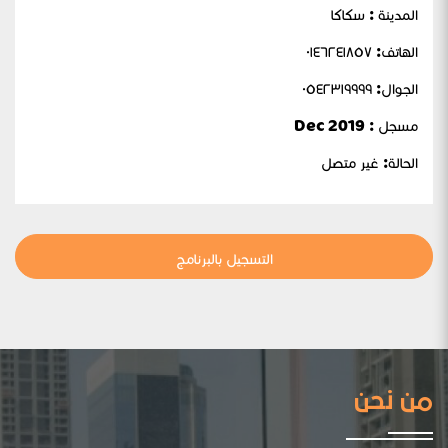
المدينة : سكاكا
الهاتف: ٠١٤٦٢٤١٨٥٧
الجوال:
٠٥٤٢٣١٩٩٩٩
مسجل : Dec 2019
الحالة:
غير متصل
التسجيل بالبرنامج
من نحن