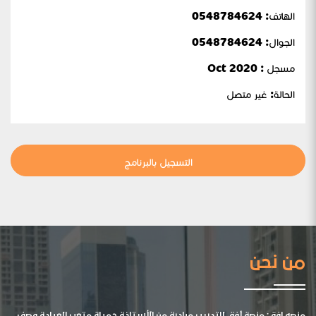
الهاتف: 0548784624
الجوال:
0548784624
مسجل : Oct 2020
الحالة:
غير متصل
التسجيل بالبرنامج
من نحن
منصه افق: منصة أفق للتدريب مبادرة من الأستاذة جميلة متعب العيادة وصف