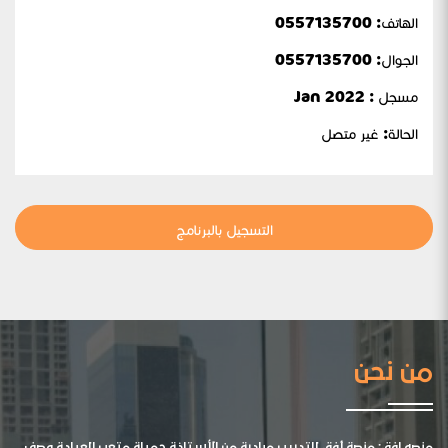
الهاتف: 0557135700
الجوال:
0557135700
مسجل : Jan 2022
الحالة:
غير متصل
التسجيل بالبرنامج
من نحن
منصه افق: منصة أفق للتدريب مبادرة من الأستاذة جميلة متعب العيادة وصف