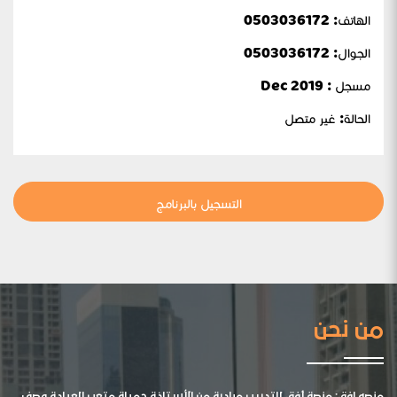
الهاتف: 0503036172
الجوال:
0503036172
مسجل : Dec 2019
الحالة:
غير متصل
التسجيل بالبرنامج
من نحن
منصه افق: منصة أفق للتدريب مبادرة من الأستاذة جميلة متعب العيادة وصف