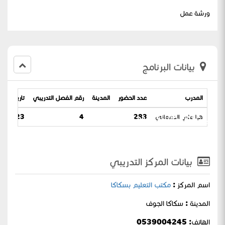
ورشة عمل
بيانات البرنامج
المدرب
عدد الحضور
المدينة
رقم الفصل التدريبي
تاريخ البرن
صياغتها واستراتيجياتها)
هيا علي الدغماني
283
4
23 / 16-06-1444
بيانات المركز التدريبي
اسم المركز :
مكتب التعليم بسكاكا
المدينة : سكاكا الجوف
الهاتف: 0539004245