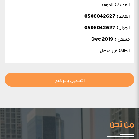
المدينة : الجوف
الهاتف: 0508042627
الجوال:
0508042627
مسجل : Dec 2019
الحالة:
غير متصل
التسجيل بالبرنامج
من نحن